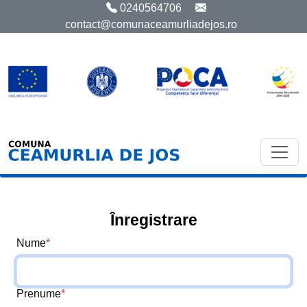
0240564706
contact@comunaceamurliadejos.ro
Înregistrare
Nume
*
Prenume
*